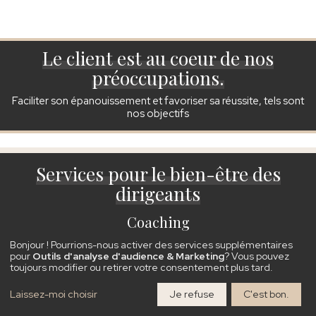
Le client est au coeur de nos
préoccupations.
Faciliter son épanouissement et favoriser sa réussite, tels sont
nos objectifs
Services pour le bien-être des
dirigeants
Coaching
Bilan entrepreneurial
Bonjour ! Pourrions-nous activer des services supplémentaires
pour
Outils d'analyse d'audience & Marketing
? Vous pouvez
Projet d'entreprise
toujours modifier ou retirer votre consentement plus tard.
Accompagnement stratégique
Laissez-moi choisir
Je refuse
C'est bon.
Analyse de pratiques