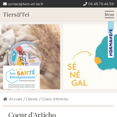
contact@tiers-et-tei.fr
06 48 76 46 59
Menu
/
/
Accueil
Clients
Coeur d'Articho
Coeur d'Articho