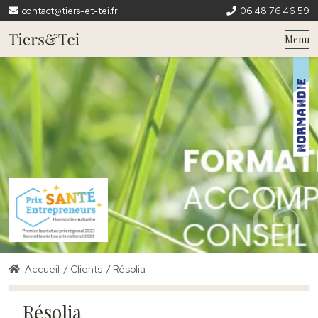
contact@tiers-et-tei.fr
06 48 76 46 59
Menu
/
/
Accueil
Clients
Résolia
Résolia