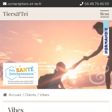
contact@tiers-et-tei.fr
06 48 76 46 59
Menu
/
/
Accueil
Clients
Vibes
Vibes