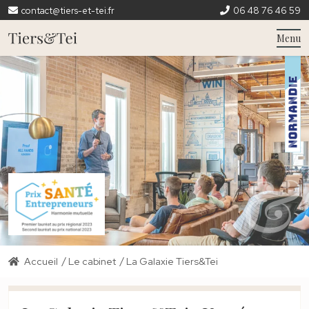
contact@tiers-et-tei.fr
06 48 76 46 59
Menu
/
/
Accueil
Le cabinet
La Galaxie Tiers&Tei