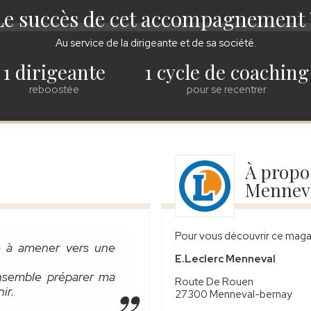
Le succès de cet accompagnement 
Au service de la dirigeante et de sa société.
1 dirigeante
1 cycle de coaching
reboostée
pour se recentrer
À propo
Mennev
Pour vous découvrir ce magasi
té à amener vers une
E.Leclerc Menneval
nsemble préparer ma
Route De Rouen
ir.
27300 Menneval-bernay