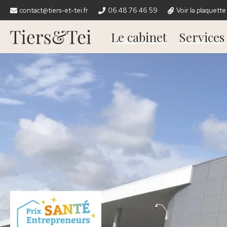
contact@tiers-et-tei.fr
06 48 76 46 59
Voir la plaquette
Le cabinet
Services