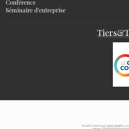
Conférence
Séminaire d'entreprise
Tiers&Te
Tiers&Tei, Société par Actions Simplifiée à 
numéro 28140340414 auprès du p