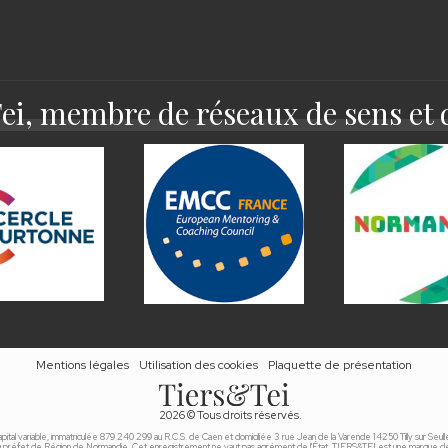
i, membre de réseaux de sens et 
Mentions légales
Utilisation des cookies
Plaquette de présentation
2026
© Tous droits réservés.
capital variable, immatriculée 879 240 299 au R.C.S. de Caen et domiciliée 3 rue Jean de la Varende 14250 Tilly sur Seulle
réfet de Région de Normandie. Cet enregistrement ne vaut pas agrément de l'État. TIERS&TEI est une marque 