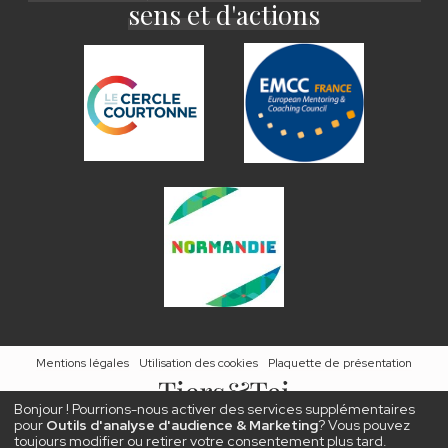
sens et d'actions
Mentions légales
Utilisation des cookies
Plaquette de présentation
Bonjour ! Pourrions-nous activer des services supplémentaires
2026
© Tous droits réservés.
pour
Outils d'analyse d'audience & Marketing
? Vous pouvez
Tiers&Tei, Société par Actions Simplifiée à capital variable, immatriculée 879 240 299 au R.C.S. de Caen et
toujours modifier ou retirer votre consentement plus tard.
domiciliée 3 rue Jean de la Varende 14250 Tilly sur Seulles. Déclaration d’activité enregistrée sous le