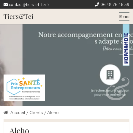
contact@tiers-et-tei.fr
06 48 76 46 59
Menu
/
/
Accueil
Clients
Aleho
Aleho