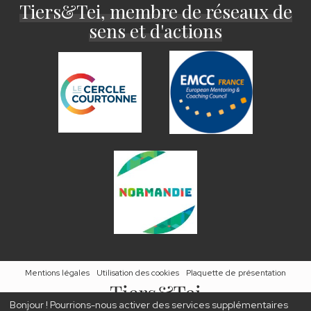
Tiers&Tei, membre de réseaux de
sens et d'actions
Mentions légales
Utilisation des cookies
Plaquette de présentation
Bonjour ! Pourrions-nous activer des services supplémentaires
2026
© Tous droits réservés.