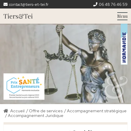
contact@tiers-et-tei.fr
06 48 76 46 59
Menu
/
/
Accueil
Offre de services
Accompagnement stratégique
/
Accompagnement Juridique