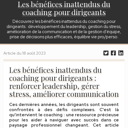
Les bénéfices inattendus du
coaching pour dirigeants
Découvrez les bénéfices inattendus du coaching pour
dirigeants : développement du leadership, gestion du stress,
amélioration de la communication et de la gestion d'équipe,
prise de décisions plus efficaces, équilibre vie pro/perso.
Article
du
18 août 2023
Les bénéfices inattendus du
coaching pour dirigeants :
renforcer leadership, gérer
stress, améliorer communication
Ces dernières années, les dirigeants sont souvent
confrontés à des défis complexes. C'est là
qu'intervient le coaching : une ressource précieuse
pour les aider à naviguer avec succès dans ce
paysage professionnel changeant. Cet article