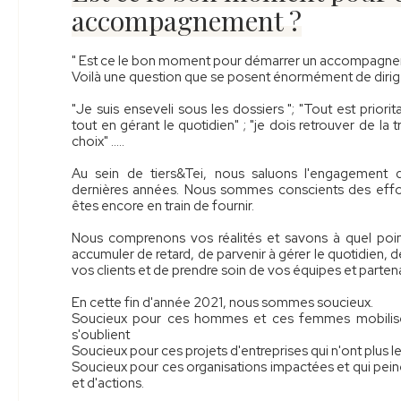
accompagnement ?
" Est ce le bon moment pour démarrer un accompagne
Voilà une question que se posent énormément de dirig
"Je suis enseveli sous les dossiers "; "Tout est priorit
tout en gérant le quotidien" ; "je dois retrouver de la tr
choix" …..
Au sein de tiers&Tei, nous saluons l'engagement d
dernières années. Nous sommes conscients des effo
êtes encore en train de fournir.
Nous comprenons vos réalités et savons à quel poin
accumuler de retard, de parvenir à gérer le quotidien, 
vos clients et de prendre soin de vos équipes et partena
En cette fin d'année 2021, nous sommes soucieux.
Soucieux pour ces hommes et ces femmes mobilisés 
s'oublient
Soucieux pour ces projets d'entreprises qui n'ont plus le
Soucieux pour ces organisations impactées et qui pein
et d'actions.